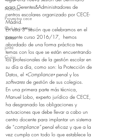
para Gerentes&Administradores de 
Noticias
centros escolares organizado por CECE-
Proyectos cece
Madrid.
Qué te cuentas
En esta 3ª sesión que celebramos en el 
presente curso 2016/17,  hemos 
Visitas
abordado de una forma práctica tres 
junta
temas con los que se están encuentrando 
Guías
los profesionales de la gestión escolar en 
su día a día, como son: la Protección de 
Datos, el 
«Compliance»
 penal y los 
softwares
 de gestión de sus colegios.
En una primera parte más técnica, 
Manuel Lobo, experto jurídico de CECE, 
ha desgranado las obligaciones y 
actuaciones que debe llevar a cabo un 
centro docente para implantar un sistema 
de “
compliance”
 penal eficaz y que a la 
vez cumpla con todo lo que establece la 