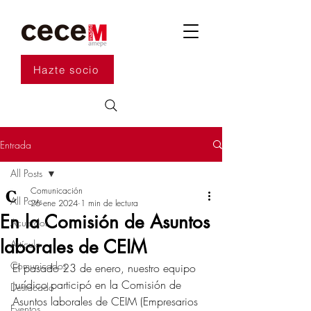
Hazte socio
Entrada
All Posts
Comunicación
All Posts
26 ene 2024
1 min de lectura
En la Comisión de Asuntos
Acuerdos
laborales de CEIM
Artículo
Comunicados
El pasado 23 de enero, nuestro equipo 
jurídico participó en la Comisión de 
Destacado
Asuntos laborales de CEIM (Empresarios 
Eventos