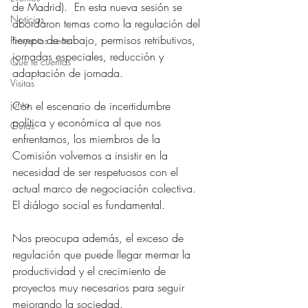
de Madrid).  En esta nueva sesión se 
Noticias
abordaron temas como la regulación del 
tiempo de trabajo, permisos retributivos, 
Proyectos cece
jornadas especiales, reducción y 
Qué te cuentas
adaptación de jornada. 
Visitas
junta
Con el escenario de incertidumbre 
política y económica al que nos 
Guías
enfrentamos, los miembros de la 
Comisión volvemos a insistir en la 
necesidad de ser respetuosos con el 
actual marco de negociación colectiva. 
El diálogo social es fundamental.
Nos preocupa además, el exceso de 
regulación que puede llegar mermar la 
productividad y el crecimiento de 
proyectos muy necesarios para seguir 
mejorando la sociedad. 