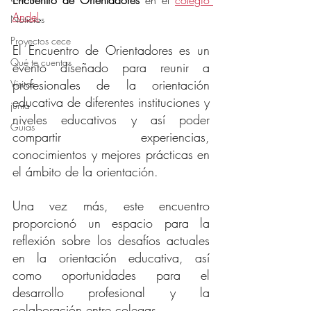
Encuentro de Orientadores
 en el 
colegio 
Andel
.
Noticias
Proyectos cece
El Encuentro de Orientadores es un 
Qué te cuentas
evento diseñado para reunir a 
profesionales de la orientación 
Visitas
educativa de diferentes instituciones y 
junta
niveles educativos y así poder 
Guías
compartir experiencias, 
conocimientos y mejores prácticas en 
el ámbito de la orientación.
Una vez más, este encuentro 
proporcionó un espacio para la 
reflexión sobre los desafíos actuales 
en la orientación educativa, así 
como oportunidades para el 
desarrollo profesional y la 
colaboración entre colegas.