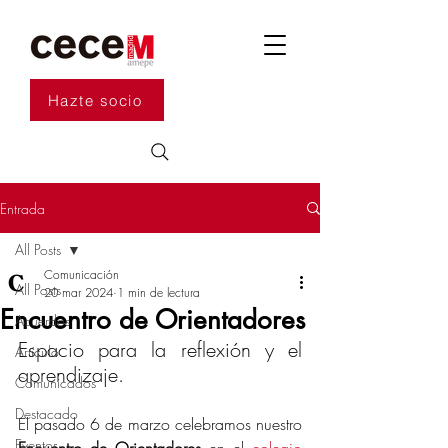
Hazte socio
Entrada
All Posts
Comunicación
All Posts
20 mar 2024
1 min de lectura
Encuentro de Orientadores
Acuerdos
Espacio para la reflexión y el 
Artículo
aprendizaje.
Comunicados
Destacado
El pasado 6 de marzo celebramos nuestro 
Eventos