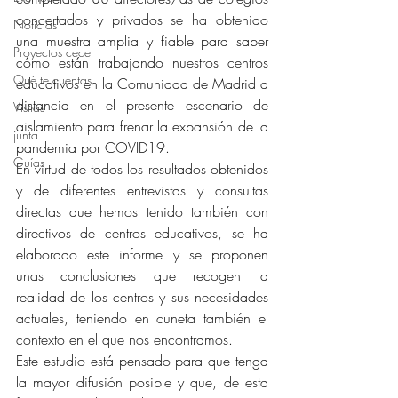
concertados y privados se ha obtenido 
Noticias
una muestra amplia y fiable para saber 
Proyectos cece
cómo están trabajando nuestros centros 
Qué te cuentas
educativos en la Comunidad de Madrid a 
distancia en el presente escenario de 
Visitas
aislamiento para frenar la expansión de la 
junta
pandemia por COVID19.
Guías
En virtud de todos los resultados obtenidos 
y de diferentes entrevistas y consultas 
directas que hemos tenido también con 
directivos de centros educativos, se ha 
elaborado este informe y se proponen 
unas conclusiones que recogen la 
realidad de los centros y sus necesidades 
actuales, teniendo en cuneta también el 
contexto en el que nos encontramos.
Este estudio está pensado para que tenga 
la mayor difusión posible y que, de esta 