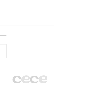
 Madrid cierra el
o con el III Encuentro
Gerentes y
nistradores en el
egio Santa Gema
gani