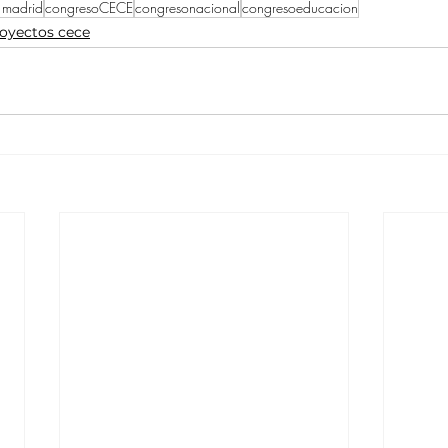
 madrid
congresoCECE
congresonacional
congresoeducacion
oyectos cece