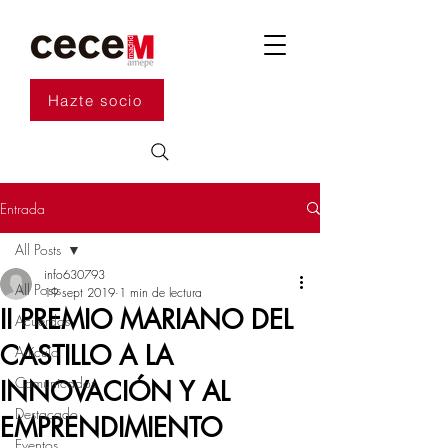
Hazte socio
Entrada
All Posts
info630793
All Posts
19 sept 2019
1 min de lectura
II PREMIO MARIANO DEL
Acuerdos
CASTILLO A LA
Artículo
Comunicados
INNOVACIÓN Y AL
Destacado
EMPRENDIMIENTO
Eventos