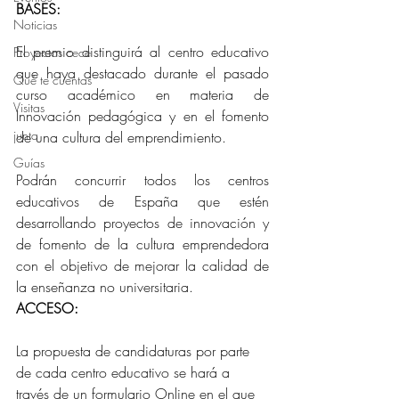
BASES:
Noticias
El premio distinguirá al centro educativo 
Proyectos cece
que haya destacado durante el pasado 
Qué te cuentas
curso académico en materia de 
Visitas
Innovación pedagógica y en el fomento 
junta
de una cultura del emprendimiento.
Guías
Podrán concurrir todos los centros 
educativos de España que estén 
desarrollando proyectos de innovación y 
de fomento de la cultura emprendedora 
con el objetivo de mejorar la calidad de 
la enseñanza no universitaria.
ACCESO:
La propuesta de candidaturas por parte 
de cada centro educativo se hará a 
través de un formulario Online en el que 