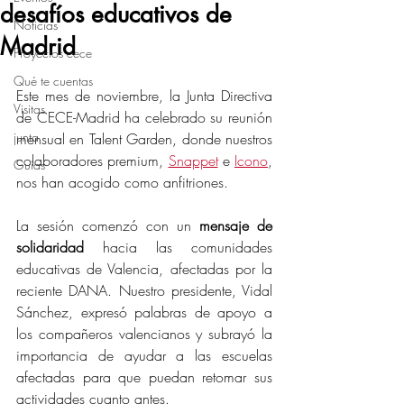
desafíos educativos de
Noticias
Madrid
Proyectos cece
Qué te cuentas
Este mes de noviembre, la Junta Directiva 
Visitas
de CECE-Madrid ha celebrado su reunión 
junta
mensual en Talent Garden, donde nuestros 
colaboradores premium, 
Snappet
 e 
Icono
, 
Guías
nos han acogido como anfitriones. 
La sesión comenzó con un 
mensaje de 
solidaridad
 hacia las comunidades 
educativas de Valencia, afectadas por la 
reciente DANA. Nuestro presidente, Vidal 
Sánchez, expresó palabras de apoyo a 
los compañeros valencianos y subrayó la 
importancia de ayudar a las escuelas 
afectadas para que puedan retomar sus 
actividades cuanto antes. 