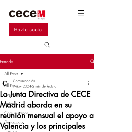
Hazte socio
Entrada
All Posts
Comunicación
All Posts
7 nov 2024
2 min de lectura
La Junta Directiva de CECE
Acuerdos
Madrid aborda en su
Artículo
Comunicados
reunión mensual el apoyo a
Destacado
Valencia y los principales
Eventos