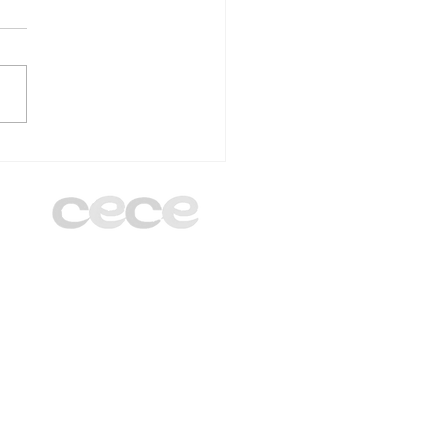
unta Directiva de
 Madrid cierra el
o 2025/2026 en el
egio Santa Gema
gani