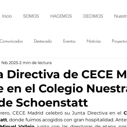
Inicio
SOMOS
HACEMOS
DECIMOS
Nuestr
Comunicados
Destacado
Eventos
Noticias
Proyecto
 feb 2025
2 min de lectura
a Directiva de CECE 
e en el Colegio Nuestr
de Schoenstatt
rero, CECE Madrid celebró su Junta Directiva en el 
C
att
, donde fuimos acogidos con gran hospitalidad. Antes 
Miguel Vallejo
, junto con las directoras de etapa, no