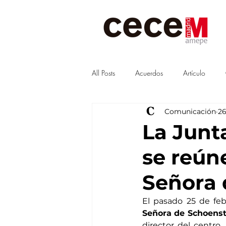
All Posts
Acuerdos
Artículo
Comunicación
26
Visitas
junta
Guías
La Junt
se reún
Señora 
El pasado 25 de feb
Señora de Schoenst
director del centro, 