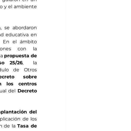
o y el ambiente 
, se abordaron 
ad educativa en 
 En el ámbito 
ones con la 
a 
propuesta de 
so 25/26
,  la 
dulo de Otros 
ecreto sobre 
n los centros 
ual del 
Decreto 
plantación del 
 y la aplicación de los 
n de la 
Tasa de 