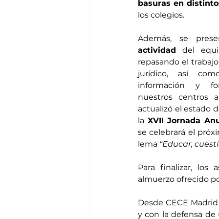
basuras en distint
los colegios.
Además, se pres
actividad
 del equi
repasando el trabajo
jurídico, así como
información y for
nuestros centros a
actualizó el estado d
la 
XVII Jornada An
se celebrará el próx
lema 
“Educar, cuest
Para finalizar, lo
almuerzo ofrecido po
Desde CECE Madrid 
y con la defensa de 