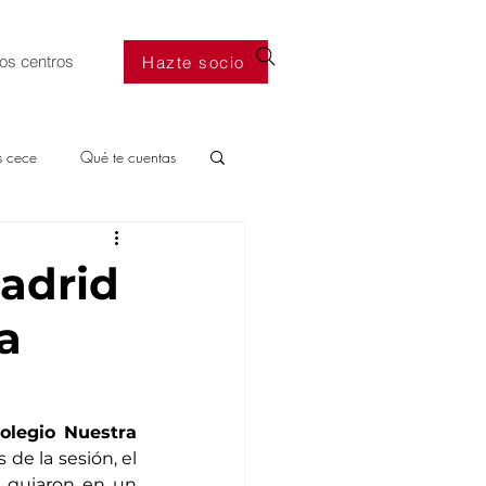
os centros
Hazte socio
s cece
Qué te cuentas
Madrid
a
olegio Nuestra 
de la sesión, el 
s guiaron en un 