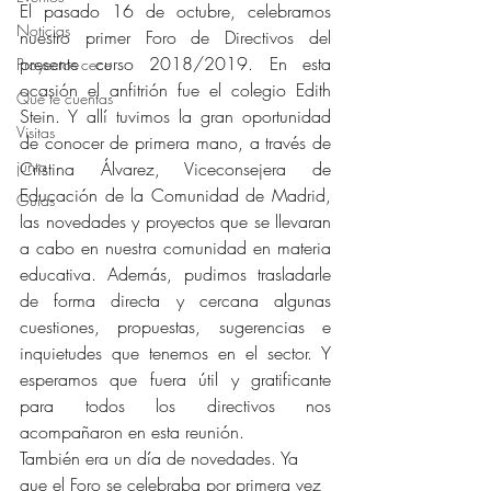
El pasado 16 de octubre, celebramos 
Noticias
nuestro primer Foro de Directivos del 
presente curso 2018/2019. En esta 
Proyectos cece
ocasión el anfitrión fue el colegio Edith 
Qué te cuentas
Stein. Y allí tuvimos la gran oportunidad 
Visitas
de conocer de primera mano, a través de 
junta
Cristina Álvarez, Viceconsejera de 
Educación de la Comunidad de Madrid, 
Guías
las novedades y proyectos que se llevaran 
a cabo en nuestra comunidad en materia 
educativa. Además, pudimos trasladarle 
de forma directa y cercana algunas 
cuestiones, propuestas, sugerencias e 
inquietudes que tenemos en el sector. Y 
esperamos que fuera útil y gratificante 
para todos los directivos nos 
acompañaron en esta reunión.
También era un día de novedades. Ya 
que el Foro se celebraba por primera vez 