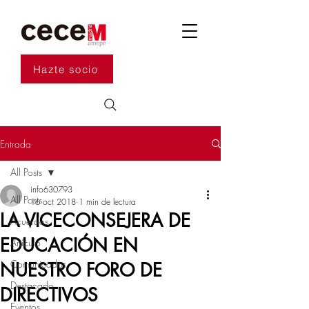
Hazte socio
Entrada
All Posts
info630793
All Posts
16 oct 2018
1 min de lectura
LA VICECONSEJERA DE
Acuerdos
EDUCACIÓN EN
Artículo
Comunicados
NUESTRO FORO DE
Destacado
DIRECTIVOS
Eventos