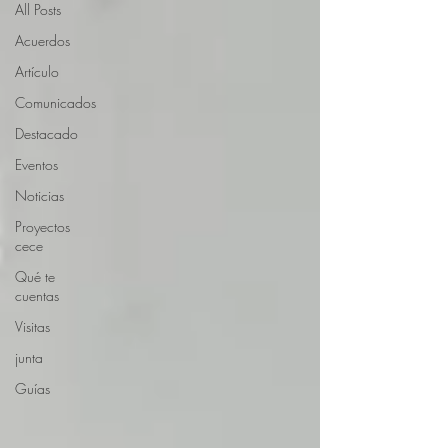
All Posts
Acuerdos
Artículo
Comunicados
Destacado
Eventos
Noticias
Proyectos
cece
Qué te
cuentas
Visitas
junta
Guías