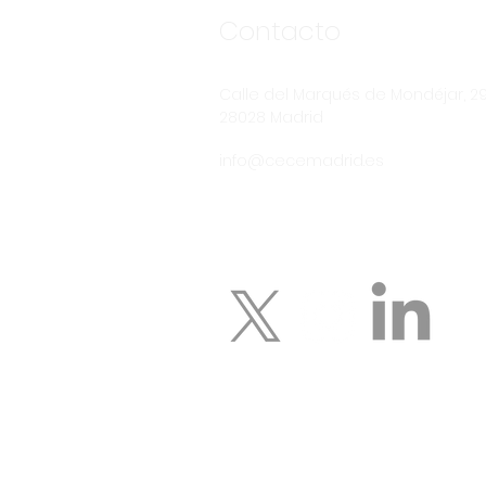
Contacto
Calle del Marqués de Mondéjar, 29,
28028 Madrid
info@cecemadrid.es
© 2023 by Digital Marketing. Proudly created wi