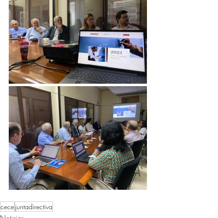
cece
juntadirectiva
Noticias