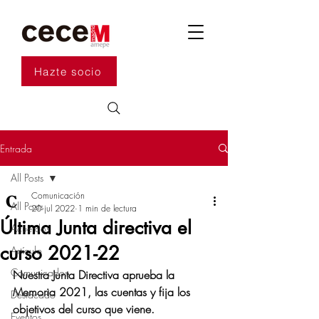
Hazte socio
Entrada
All Posts
Comunicación
All Posts
20 jul 2022
1 min de lectura
Última Junta directiva el
Acuerdos
curso 2021-22
Artículo
Comunicados
Nuestra Junta Directiva aprueba la 
Memoria 2021, las cuentas y fija los 
Destacado
objetivos del curso que viene. 
Eventos