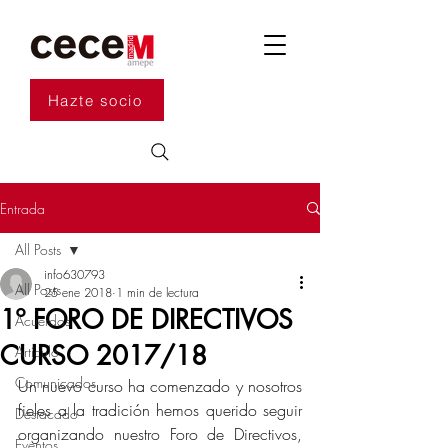
Hazte socio
Entrada
All Posts
info630793
All Posts
25 ene 2018
1 min de lectura
1º FORO DE DIRECTIVOS
Acuerdos
CURSO 2017/18
Artículo
Comunicados
Un nuevo curso ha comenzado y nosotros 
fieles a la tradición hemos querido seguir 
Destacado
organizando nuestro Foro de Directivos, 
Eventos