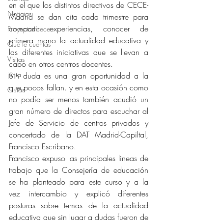
en el que los distintos directivos de CECE-
Noticias
Madrid se dan cita cada trimestre para 
compartir experiencias, conocer de 
Proyectos cece
primera mano la actualidad educativa y 
Qué te cuentas
las diferentes iniciativas que se llevan a 
Visitas
cabo en otros centros docentes.
junta
Sin duda es una gran oportunidad a la 
que pocos fallan. y en esta ocasión como 
Guías
no podía ser menos también acudió un 
gran número de directos para escuchar al 
Jefe de Servicio de centros privados y 
concertado de la DAT Madrid-Capiltal, 
Francisco Escribano.
Francisco expuso las principales lineas de 
trabajo que la Consejería de educación 
se ha planteado para este curso y a la 
vez intercambio y explicó diferentes 
posturas sobre temas de la actualidad 
educativa que sin lugar a dudas fueron de 