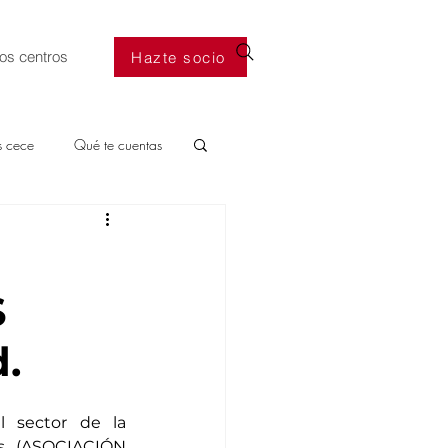
os centros
Hazte socio
s cece
Qué te cuentas
S
.
l sector de la 
s (ASOCIACIÓN 