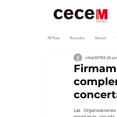
All Posts
Acuerdos
Artículo
info630793
26 ju
Visitas
junta
Guías
Firmam
complem
concert
Las Organizaciones
enseñanza privada 