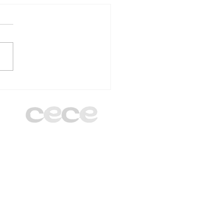
unta Directiva de
 Madrid cierra el
o 2025/2026 en el
egio Santa Gema
gani