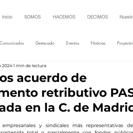
Inicio
SOMOS
HACEMOS
DECIMOS
Nuestr
Comunicados
Destacado
Eventos
Noticias
Proyecto
n 2024
1 min de lectura
os acuerdo de
ento retributivo PA
ada en la C. de Madrid
 empresariales y sindicales más representativas de
sostenida total o parcialmente con fondos público