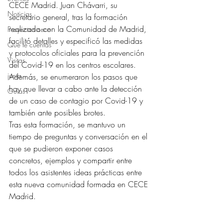
CECE Madrid. Juan Chávarri, su 
Noticias
secretario general, tras la formación 
realizada con la Comunidad de Madrid, 
Proyectos cece
facilitó detalles y especificó las medidas 
Qué te cuentas
y protocolos oficiales para la prevención 
Visitas
del Covid-19 en los centros escolares. 
junta
Además, se enumeraron los pasos que 
hay que llevar a cabo ante la detección 
Guías
de un caso de contagio por Covid-19 y 
también ante posibles brotes.
Tras esta formación, se mantuvo un 
tiempo de preguntas y conversación en el 
que se pudieron exponer casos 
concretos, ejemplos y compartir entre 
todos los asistentes ideas prácticas entre 
esta nueva comunidad formada en CECE 
Madrid. 