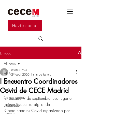
Hazte socio
Entrada
All Posts
info630793
All Posts
21 sept 2020
1 min de lectura
I Encuentro Coordinadores
Acuerdos
Covid de CECE Madrid
Artículo
Comunicados
El pasado 9 de septiembre tuvo lugar el 
primer Encuentro digital de 
Destacado
Coordinadores Covid organizado por 
Eventos