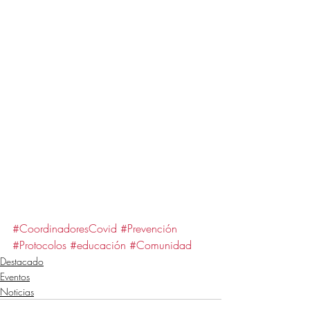
#CoordinadoresCovid
#Prevención
#Protocolos
#educación
#Comunidad
Destacado
Eventos
Noticias