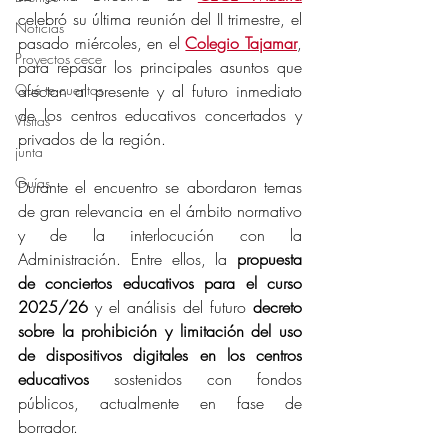
celebró su última reunión del II trimestre, el 
Noticias
pasado miércoles, en el 
Colegio Tajamar
, 
Proyectos cece
para repasar los principales asuntos que 
Qué te cuentas
afectan al presente y al futuro inmediato 
de los centros educativos concertados y 
Visitas
privados de la región.
junta
Guías
Durante el encuentro se abordaron temas 
de gran relevancia en el ámbito normativo 
y de la interlocución con la 
Administración. Entre ellos, la 
propuesta 
de conciertos educativos para el curso 
2025/26
 y el análisis del futuro 
decreto 
sobre la prohibición y limitación del uso 
de dispositivos digitales en los centros 
educativos
 sostenidos con fondos 
públicos, actualmente en fase de 
borrador.