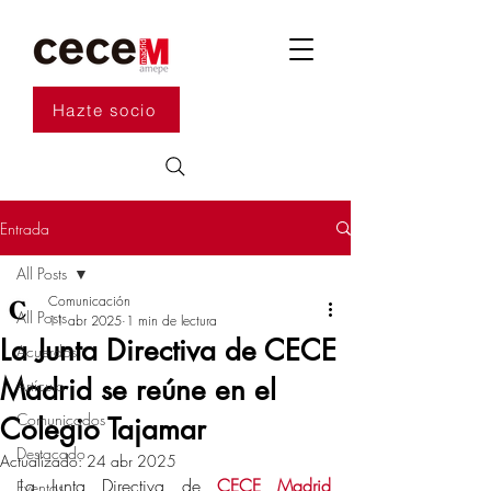
Hazte socio
Entrada
All Posts
Comunicación
All Posts
11 abr 2025
1 min de lectura
La Junta Directiva de CECE
Acuerdos
Madrid se reúne en el
Artículo
Comunicados
Colegio Tajamar
Destacado
Actualizado:
24 abr 2025
La Junta Directiva de 
CECE Madrid
Eventos