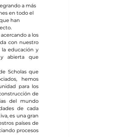
ntegrando a más 
nes en todo el 
 que han 
ecto.
 acercando a los 
da con nuestro 
la educación y 
y abierta que 
de Scholas que 
ciados, hemos 
idad para los 
construcción de 
ias del mundo 
dades de cada 
va, es una gran 
stros países de 
ciando procesos 