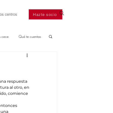
os centros
Hazte socio
s cece
Qué te cuentas
 una respuesta 
ura al otro, en 
ido, comience 
entonces 
 una 