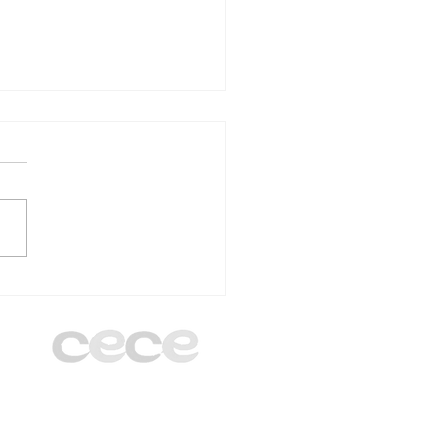
E Madrid y
nkLearning firman un
erdo para impulsar
digitalización con
pósito humano