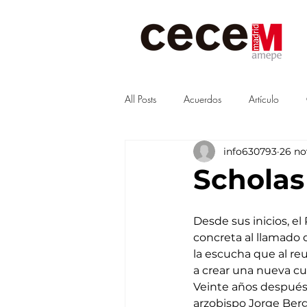
All Posts
Acuerdos
Artículo
info630793
26 no
Visitas
junta
Guías
Scholas
Desde sus inicios, e
concreta al llamado d
la escucha que al re
a crear una nueva cul
Veinte años después 
arzobispo Jorge Berg