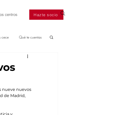
os centros
Hazte socio
s cece
Qué te cuentas
vos
s nueve nuevos 
d de Madrid, 
icia y 