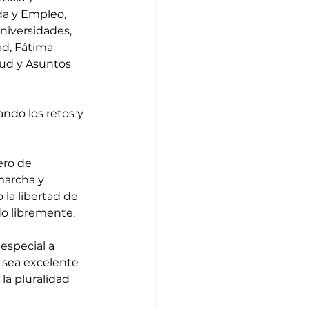
da y Empleo, 
niversidades, 
ad, Fátima 
tud y Asuntos 
ndo los retos y 
ro de 
marcha y 
la libertad de 
do libremente. 
especial a 
 sea excelente 
la pluralidad 