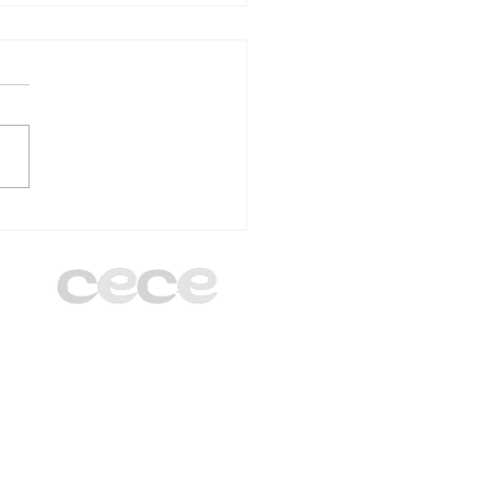
 Madrid cierra el
o con el III Encuentro
Gerentes y
nistradores en el
egio Santa Gema
gani