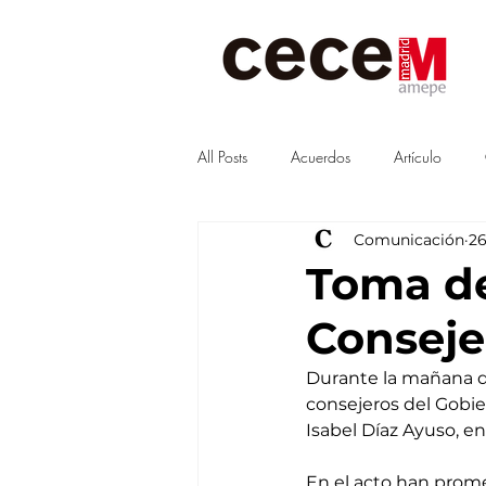
All Posts
Acuerdos
Artículo
Comunicación
26
Visitas
junta
Guías
Toma de
Conseje
Durante la mañana d
consejeros del Gobie
Isabel Díaz Ayuso, en
En el acto han promet