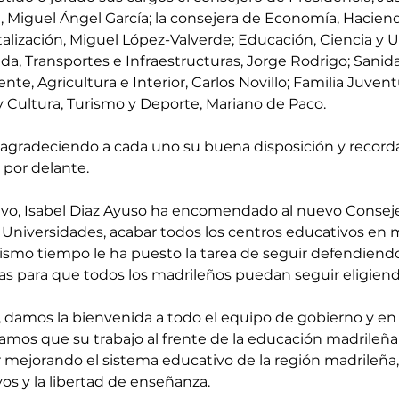
, Miguel Ángel García; la consejera de Economía, Hacien
talización, Miguel López-Valverde; Educación, Ciencia y U
nda, Transportes e Infraestructuras, Jorge Rodrigo; Sanid
te, Agricultura e Interior, Carlos Novillo; Familia Juven
 y Cultura, Turismo y Deporte, Mariano de Paco.
 agradeciendo a cada uno su buena disposición y recorda
 por delante.
ivo, Isabel Diaz Ayuso ha encomendado al nuevo Conseje
 Universidades, acabar todos los centros educativos en 
mismo tiempo le ha puesto la tarea de seguir defendiendo 
lias para que todos los madrileños puedan seguir eligien
amos la bienvenida a todo el equipo de gobierno y en 
ramos que su trabajo al frente de la educación madrileña
 mejorando el sistema educativo de la región madrileña, 
s y la libertad de enseñanza.