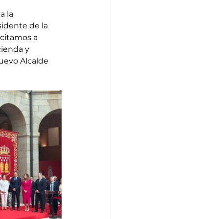
 la 
idente de la 
citamos a 
ienda y 
uevo Alcalde 