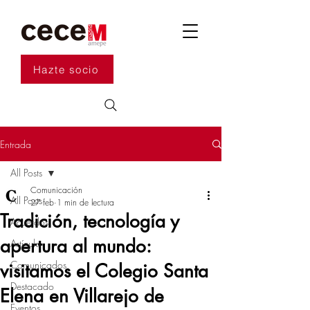
Hazte socio
Entrada
All Posts
Comunicación
All Posts
27 feb
1 min de lectura
Tradición, tecnología y
Acuerdos
apertura al mundo:
Artículo
Comunicados
visitamos el Colegio Santa
Destacado
Elena en Villarejo de
Eventos