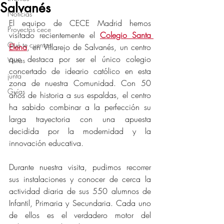
Salvanés
Noticias
El equipo de CECE Madrid hemos 
Proyectos cece
visitado recientemente el 
Colegio Santa 
Qué te cuentas
Elena
, en Villarejo de Salvanés, un centro 
que destaca por ser el único colegio 
Visitas
concertado de ideario católico en esta 
junta
zona de nuestra Comunidad. Con 50 
Guías
años de historia a sus espaldas, el centro 
ha sabido combinar a la perfección su 
larga trayectoria con una apuesta 
decidida por la modernidad y la 
innovación educativa.
Durante nuestra visita, pudimos recorrer 
sus instalaciones y conocer de cerca la 
actividad diaria de sus 550 alumnos de 
Infantil, Primaria y Secundaria. Cada uno 
de ellos es el verdadero motor del 