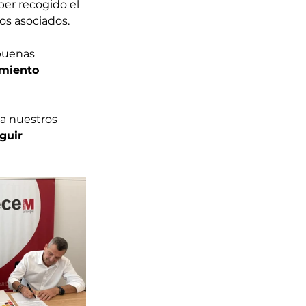
ber recogido el 
os asociados.
buenas 
miento 
a nuestros 
guir 