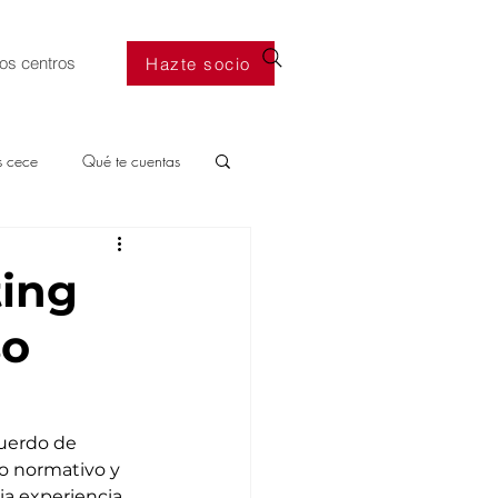
os centros
Hazte socio
s cece
Qué te cuentas
ting
so
uerdo de 
o normativo y 
a experiencia 