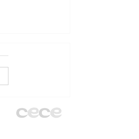
unta Directiva de
 Madrid cierra el
o 2025/2026 en el
egio Santa Gema
gani