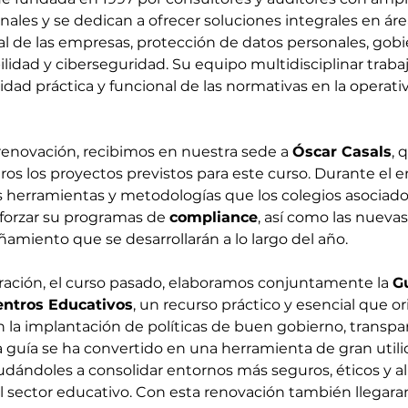
nales y se dedican a ofrecer soluciones integrales en ár
l de las empresas, protección de datos personales, gobi
ilidad y ciberseguridad. Su equipo multidisciplinar trabaj
lidad práctica y funcional de las normativas en la operativ
enovación, recibimos en nuestra sede a 
Óscar Casals
, 
os los proyectos previstos para este curso. Durante el e
s herramientas y metodologías que los colegios asociad
forzar su programas de 
compliance
, así como las nuevas 
miento que se desarrollarán a lo largo del año. 
ración, el curso pasado, elaboramos conjuntamente la 
G
ntros Educativos
, un recurso práctico y esencial que ori
n la implantación de políticas de buen gobierno, transpar
a guía se ha convertido en una herramienta de gran utili
udándoles a consolidar entornos más seguros, éticos y al
l sector educativo. Con esta renovación también llegara