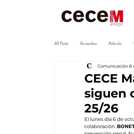
All Posts
Acuerdos
Artículo
Comunicación
8 
Visitas
junta
Guías
CECE Ma
siguen 
25/26
El lunes día 6 de o
colaboración. 
BONET
prevención penal. Fu