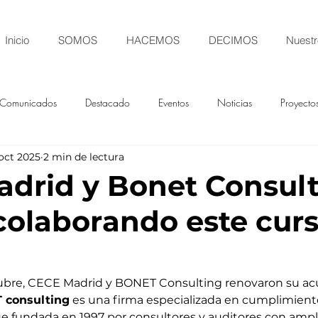
Inicio
SOMOS
HACEMOS
DECIMOS
Nuestr
Comunicados
Destacado
Eventos
Noticias
Proyecto
oct 2025
2 min de lectura
drid y Bonet Consul
colaborando este cur
ctubre, CECE Madrid y BONET Consulting renovaron su ac
 consulting
 es una firma especializada en cumplimient
e fundada en 1997 por consultores y auditores con ampli