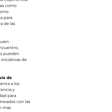
eas como 
erno 
a para 
a de las 
quien 
ncuentro, 
os pueden 
iniciativas de 
uía de 
enta a los 
encia y 
dad para 
ineados con las 
n más 