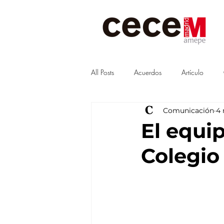
All Posts
Acuerdos
Artículo
Comunicación
4
Visitas
junta
Guías
El equi
Colegio