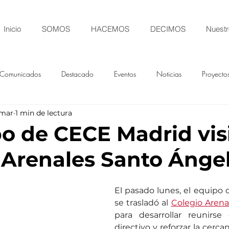
Inicio
SOMOS
HACEMOS
DECIMOS
Nuestr
Comunicados
Destacado
Eventos
Noticias
Proyecto
 mar
1 min de lectura
po de CECE Madrid visi
 Arenales Santo Ánge
El pasado lunes, el equipo
se trasladó al 
Colegio Arena
para desarrollar reunirse
directivo y reforzar la cerca