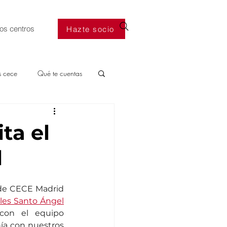
os centros
Hazte socio
s cece
Qué te cuentas
ta el
l
 de CECE Madrid 
les Santo Ángel
 con el equipo 
nía con nuestros 