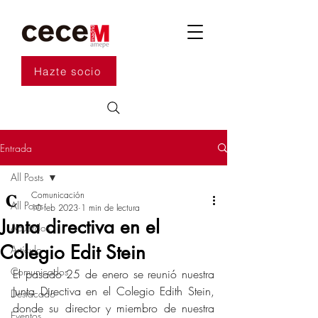
Hazte socio
Entrada
All Posts
Comunicación
All Posts
10 feb 2023
1 min de lectura
Junta directiva en el
Acuerdos
Colegio Edit Stein
Artículo
Comunicados
El pasado 25 de enero se reunió nuestra 
Junta Directiva en el Colegio Edith Stein, 
Destacado
donde su director y miembro de nuestra 
Eventos