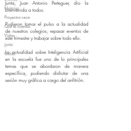
Junta, Juan Antonio Perteguer, dio la 
Noticias
bienvenida a todos. 
Proyectos cece
Pudieron tomar el pulso a la actualidad 
Qué te cuentas
de nuestros colegios, repasar eventos de 
Visitas
este trimestre y trabajar sobre todo ello. 
junta
La actualidad sobre Inteligencia Artificial 
Guías
en la escuela fue uno de lo principales 
temas que se abordaron de manera 
específica, pudiendo disfrutar de una 
sesión muy gráfica a cargo del anfitrión.