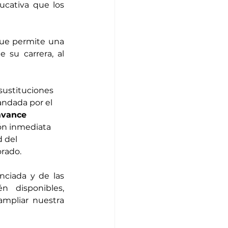
ucativa que los 
que permite una 
su carrera, al 
 sustituciones 
ndada por el 
avance 
ión inmediata 
 del 
orado.
ciada y de las 
 disponibles, 
pliar nuestra 