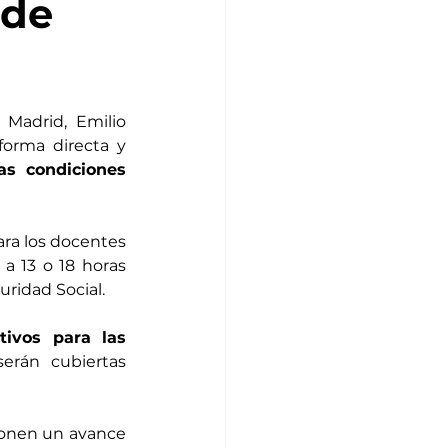
 de
Madrid, Emilio 
orma directa y 
s condiciones 
ara los docentes 
a 13 o 18 horas 
uridad Social.
ivos para las 
erán cubiertas 
onen un avance 