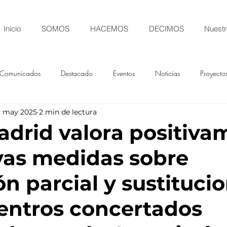
Inicio
SOMOS
HACEMOS
DECIMOS
Nuestr
Comunicados
Destacado
Eventos
Noticias
Proyecto
6 may 2025
2 min de lectura
drid valora positiva
vas medidas sobre
ón parcial y sustituci
centros concertados