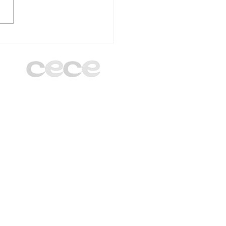
unta Directiva de
 Madrid cierra el
o 2025/2026 en el
egio Santa Gema
gani