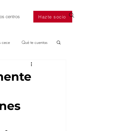
os centros
Hazte socio
s cece
Qué te cuentas
mente
ones