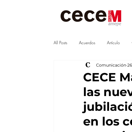
All Posts
Acuerdos
Artículo
Comunicación
2
Visitas
junta
Guías
CECE Ma
las nue
jubilaci
en los 