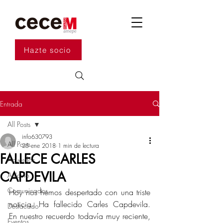
Hazte socio
Entrada
All Posts
info630793
All Posts
25 ene 2018
1 min de lectura
FALLECE CARLES
Acuerdos
CAPDEVILA
Artículo
Comunicados
Hoy nos hemos despertado con una triste 
noticia. Ha fallecido Carles Capdevila. 
Destacado
En nuestro recuerdo todavía muy reciente, 
Eventos