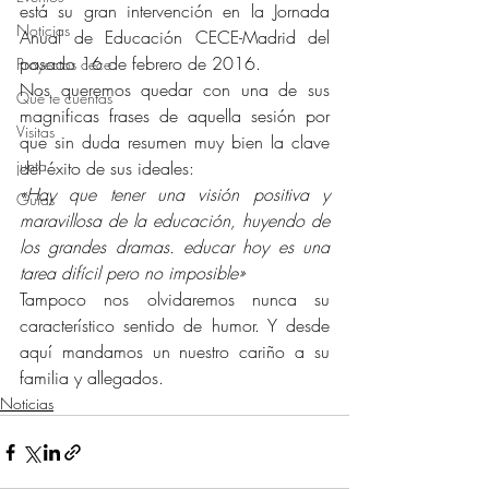
está su gran intervención en la Jornada 
Noticias
Anual de Educación CECE-Madrid del 
pasado 16 de febrero de 2016.
Proyectos cece
Nos queremos quedar con una de sus 
Qué te cuentas
magnificas frases de aquella sesión por 
Visitas
que sin duda resumen muy bien la clave 
junta
del éxito de sus ideales:
«Hay que tener una visión positiva y 
Guías
maravillosa de la educación, huyendo de 
los grandes dramas. educar hoy es una 
tarea difícil pero no imposible»
Tampoco nos olvidaremos nunca su 
característico sentido de humor. Y desde 
aquí mandamos un nuestro cariño a su 
familia y allegados.
Noticias