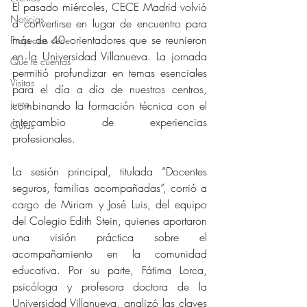
El pasado miércoles, CECE Madrid volvió 
Noticias
a convertirse en lugar de encuentro para 
más de 40 orientadores que se reunieron 
Proyectos cece
en la Universidad Villanueva. La jornada 
Qué te cuentas
permitió profundizar en temas esenciales 
Visitas
para el día a día de nuestros centros, 
junta
combinando la formación técnica con el 
intercambio de experiencias 
Guías
profesionales.
La sesión principal, titulada “Docentes 
seguros, familias acompañadas”, corrió a 
cargo de Miriam y José Luis, del equipo 
del Colegio Edith Stein, quienes aportaron 
una visión práctica sobre el 
acompañamiento en la comunidad 
educativa. Por su parte, Fátima Lorca, 
psicóloga y profesora doctora de la 
Universidad Villanueva, analizó las claves 