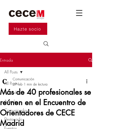
Hazte socio
Entrada
All Posts
Comunicación
All Posts
27 feb
1 min de lectura
Más de 40 profesionales se
Acuerdos
reúnen en el Encuentro de
Artículo
Comunicados
Orientadores de CECE
Destacado
Madrid
Eventos