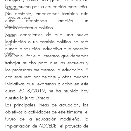
hacer mucho por la educación madrileña. 
Noticias
No obstante, empezamos también este 
Proyectos cece
curso afrontando también un 
Qué te cuentas
nuevo escenario político.
Somo conscientes de que una nueva 
Visitas
legislación o un cambio político no será 
junta
nunca la solución  educativa que necesita 
Guías
este país. Por ello, creemos que debemos 
trabajar mucho para que las escuelas y 
los profesores mejoremos la educación. Y 
con este reto por delante y otras muchas 
iniciativas que llevaremos a cabo en este 
curso 2018/2019, se ha reunido hoy 
nuestra la Junta Directa.
Los principales lineas de actuación, los 
objetivos o actividades de este trimestre, el 
futuro de la educación madrileña, la 
implantación de ACCEDE, el proyecto de 