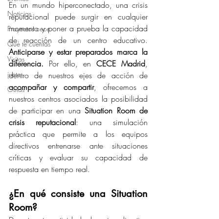
En un mundo hiperconectado, una crisis 
Noticias
reputacional puede surgir en cualquier 
momento y poner a prueba la capacidad 
Proyectos cece
de reacción de un centro educativo. 
Qué te cuentas
Anticiparse y estar preparados marca la 
Visitas
diferencia.
 Por ello, en 
CECE Madrid
, 
junta
dentro de nuestros ejes de acción de 
acompañar y compartir
, ofrecemos a 
Guías
nuestros centros asociados la posibilidad 
de participar en una 
Situation Room de 
crisis reputacional
: una simulación 
práctica que permite a los equipos 
directivos entrenarse ante situaciones 
críticas y evaluar su capacidad de 
respuesta en tiempo real.
¿En qué consiste una Situation 
Room?