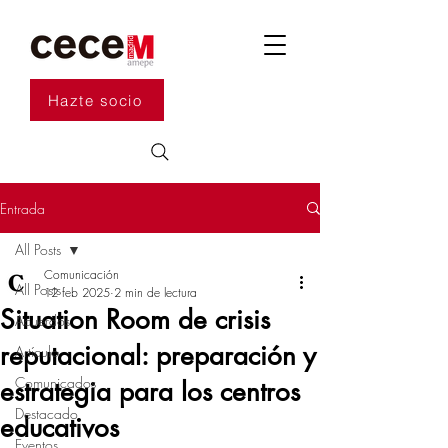
Hazte socio
Entrada
All Posts
Comunicación
All Posts
12 feb 2025
2 min de lectura
Situation Room de crisis
Acuerdos
reputacional: preparación y
Artículo
Comunicados
estrategia para los centros
Destacado
educativos
Eventos